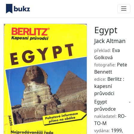
Egypt
Jack Altman
Eva
překlad:
Golková
Pete
fotografie:
Bennett
Berlitz :
edice:
kapesní
průvodci
Egypt -
průvodce
RO-
nakladatel:
TO-M
1999,
vydána: