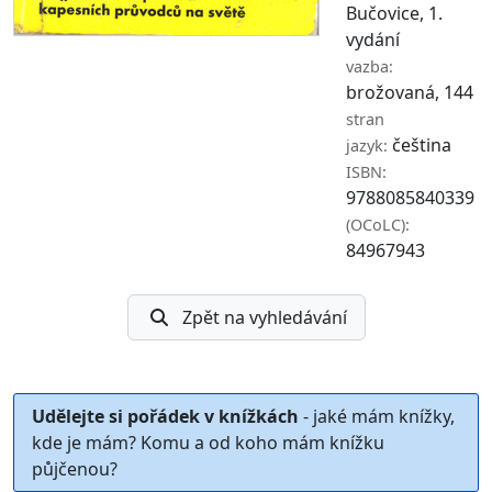
Bučovice, 1.
vydání
vazba:
brožovaná, 144
stran
čeština
jazyk:
ISBN:
9788085840339
(OCoLC):
84967943
Zpět na vyhledávání
Udělejte si pořádek v knížkách
- jaké mám knížky,
kde je mám? Komu a od koho mám knížku
půjčenou?