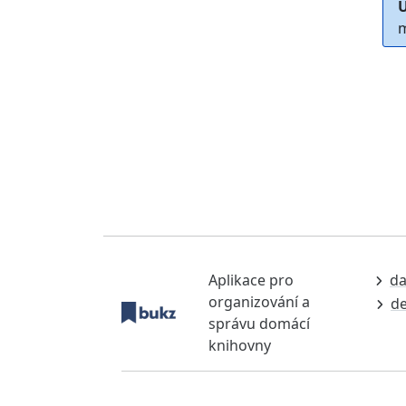
U
m
Aplikace pro
da
organizování a
de
správu domácí
knihovny