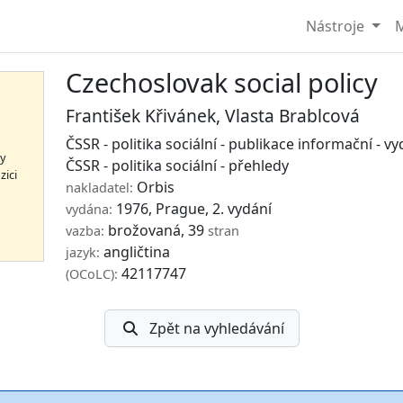
Nástroje
M
Czechoslovak social policy
František Křivánek
,
Vlasta Brablcová
ČSSR - politika sociální - publikace informační - vy
hy
ČSSR - politika sociální - přehledy
zici
Orbis
nakladatel:
1976, Prague, 2. vydání
vydána:
brožovaná, 39
vazba:
stran
angličtina
jazyk:
42117747
(OCoLC):
Zpět na vyhledávání