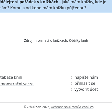
dělejte si pořádek v knížkách
- jaké mám knížky, kde je
ám? Komu a od koho mám knížku půjčenou?
Zdroj informací o knížkách:
Obálky knih
tabáze knih
napište nám
přihlasit se
monstrační verze
vytvořit účet
© //bukz.cz, 2026,
Ochrana soukromí & cookies