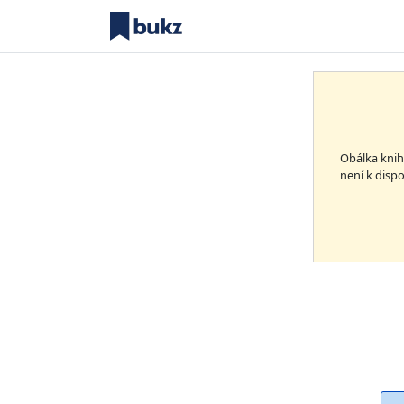
Obálka kni
není k dispo