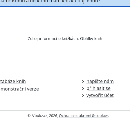
ám? Komu a od koho mám knížku půjčenou?
Zdroj informací o knížkách:
Obálky knih
tabáze knih
napište nám
přihlasit se
monstrační verze
vytvořit účet
© //bukz.cz, 2026,
Ochrana soukromí & cookies