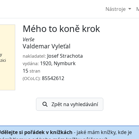
Nástroje
M
Mého to koně krok
Verše
Valdemar Vyleťal
hy
Josef Strachota
nakladatel:
zici
1920, Nymburk
vydána:
15
stran
85542612
(OCoLC):
Zpět na vyhledávání
dělejte si pořádek v knížkách
- jaké mám knížky, kde je