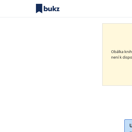
Obálka kni
není k dispo
U