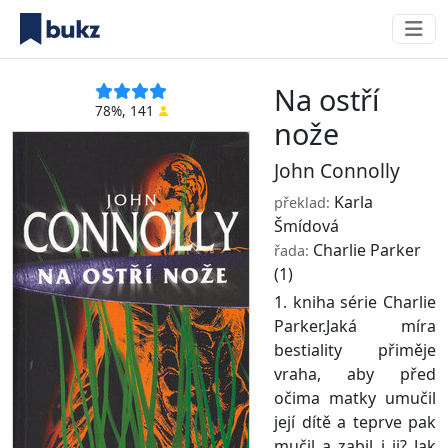
Na ostří
78%, 141
nože
John Connolly
Karla
překlad:
Šmídová
Charlie Parker
řada:
(1)
1. kniha série Charlie
Parker.Jaká míra
bestiality přiměje
vraha, aby před
očima matky umučil
její dítě a teprve pak
mučil a zabil i ji? Jak