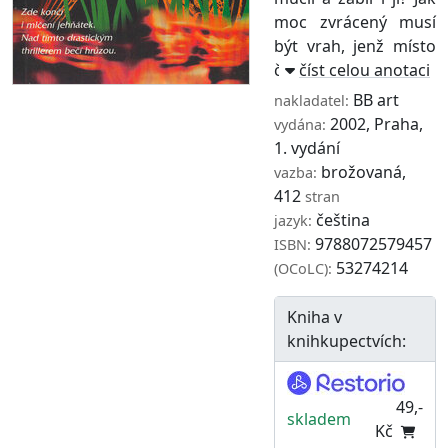
moc zvrácený musí
být vrah, jenž místo
činu naaranžuje ...
číst celou anotaci
BB art
nakladatel:
2002, Praha,
vydána:
1. vydání
brožovaná,
vazba:
412
stran
čeština
jazyk:
9788072579457
ISBN:
53274214
(OCoLC):
Kniha v
knihkupectvích:
49,-
skladem
Kč