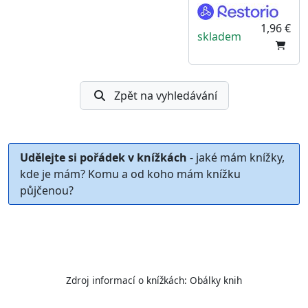
1,96 €
skladem
Zpět na vyhledávání
Udělejte si pořádek v knížkách
- jaké mám knížky,
kde je mám? Komu a od koho mám knížku
půjčenou?
Zdroj informací o knížkách:
Obálky knih