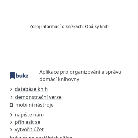
Zdroj informací o knížkách:
Obálky knih
Aplikace pro organizování a správu
domácí knihovny
databáze knih
demonstrační verze
mobilní nástroje
napište nám
přihlasit se
vytvořit účet
bukz.cz na sociálních sítích: